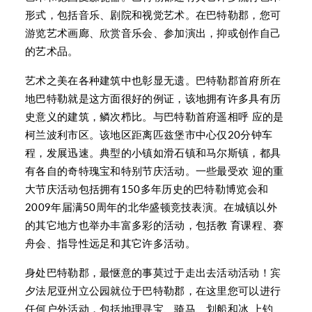
形式，包括音乐、剧院和视觉艺术。在巴特勒郡，您可
游览艺术画廊、欣赏音乐会、参加演出，抑或创作自己
的艺术品。
艺术之美在各种建筑中也彰显无遗。巴特勒郡首府所在
地巴特勒就是这方面很好的例证，该地拥有许多具有历
史意义的建筑，鳞次栉比。与巴特勒首府遥相呼 应的是
柯兰波利市区。该地区距离匹兹堡市中心仅20分钟车
程，发展迅速。典型的小镇如滑石镇和马尔斯镇，都具
有各自的奇特瑰宝和特别节庆活动。一些最受欢 迎的重
大节庆活动包括拥有150多年历史的巴特勒博览会和
2009年届满50周年的北华盛顿竞技表演。在城镇以外
的其它地方也举办丰富多彩的活动，包括教 育课程、赛
舟会、指导性远足和其它许多活动。
身处巴特勒郡，最惬意的事莫过于走出去活动活动！宾
夕法尼亚州立公园就位于巴特勒郡，在这里您可以进行
任何户外活动，包括地理寻宝、骑马、划船和冰 上钓