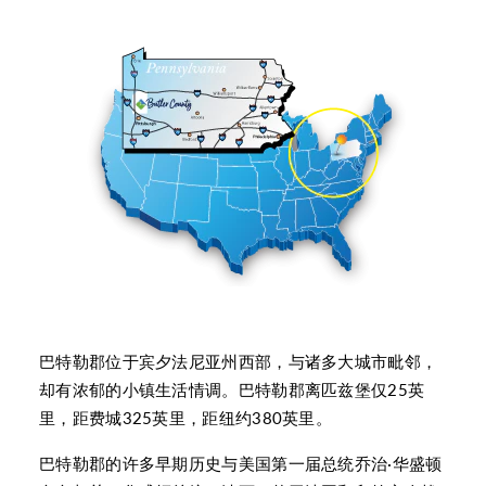
巴特勒郡位于宾夕法尼亚州西部，与诸多大城市毗邻，
却有浓郁的小镇生活情调。巴特勒郡离匹兹堡仅25英
里，距费城325英里，距纽约380英里。
巴特勒郡的许多早期历史与美国第一届总统乔治·华盛顿