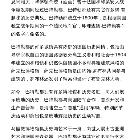
息息相关，华盛顿总统（油画）曾于法国和印第安人战
争爆发期间经过巴特勒郡。巴特勒郡还有其它许多饶 有
趣味的历史典故。巴特勒郡成立于1800年，是根据美国
独立战争期间的一个殖民地军官，即理查德·巴特勒将军
的名字而命名的。
巴特勒郡的许多城镇具有浓郁的德国历史风情，包括由
寻求宗教自由的德国路德教分离主义者和谐社会于1804
年建立的和谐镇和仍然保留德国小乡村典雅建筑风格的
萨克松博格镇。萨克松博格镇是由约翰·罗布林共同参与
建筑的，罗布林还发明了钢索和设计了布鲁克林大桥。
如今，巴特勒郡拥有许多博物馆和历史名胜，向人们展
示该地的历史。巴特勒郡与美国陆军合作，首次开发和
生产吉普车，是海陆空三军首批"通用"车辆。特别的节
庆活动和演出也是该地辉煌历史的生动写照。
马里敦博物馆集历史与艺术于一身，向世人展出古亚洲
艺术和德国麦森瓷器。巴特勒郡还有其它许多流行艺术